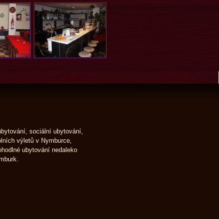
ubytování, sociální ubytování,
olních výletů v Nymburce,
ohodlné ubytování nedaleko
mburk.