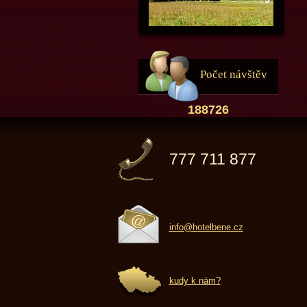
Počet návštěv
188726
777 711 877
info@hotelbene.cz
kudy k nám?