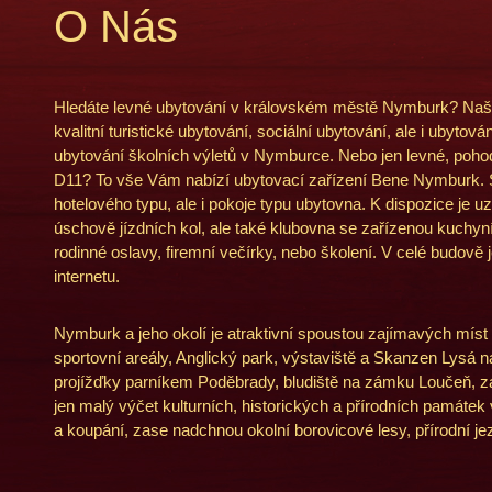
O Nás
Hledáte levné ubytování v královském městě Nymburk? Naše 
kvalitní turistické ubytování, sociální ubytování, ale i ubytov
ubytování školních výletů v Nymburce. Nebo jen levné, poho
D11? To vše Vám nabízí ubytovací zařízení Bene Nymburk.
hotelového typu, ale i pokoje typu ubytovna. K dispozice je
úschově jízdních kol, ale také klubovna se zařízenou kuchyn
rodinné oslavy, firemní večírky, nebo školení. V celé budově 
internetu.
Nymburk a jeho okolí je atraktivní spoustou zajímavých míst 
sportovní areály, Anglický park, výstaviště a Skanzen Lysá
projížďky parníkem Poděbrady, bludiště na zámku Loučeň, z
jen malý výčet kulturních, historických a přírodních památek v
a koupání, zase nadchnou okolní borovicové lesy, přírodní jez