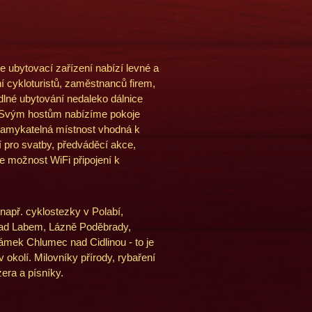
ubytovací zařízení nabízí levné a
ání cykloturistů, zaměstnanců firem,
dlné ubytování nedaleko dálnice
 Svým hostům nabízíme pokoje
 uzamykatelná místnost vhodná k
í pro svatby, předváděcí akce,
je možnost WiFi připojení k
např. cyklostezky v Polabí,
 nad Labem, Lázně Poděbrady,
ámek Chlumec nad Cidlinou - to je
 okolí. Milovníky přírody, rybaření
era a písníky.